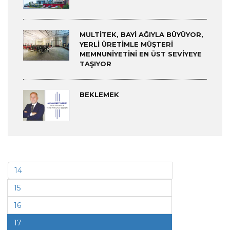
MULTITEK, BAYI AĞIYLA BÜYÜYOR,
YERLI ÜRETIMLE MÜŞTERI
MEMNUNIYETINI EN ÜST SEVIYEYE
TAŞIYOR
BEKLEMEK
14
15
16
17