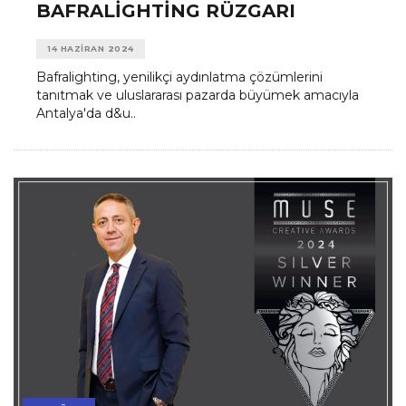
BAFRALIGHTING RÜZGARI
14 HAZIRAN 2024
Bafralighting, yenilikçi aydınlatma çözümlerini
tanıtmak ve uluslararası pazarda büyümek amacıyla
Antalya'da d&u..