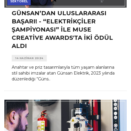
SEKTÖREL
GÜNSAN’DAN ULUSLARARASI
BAŞARI! - “ELEKTRIKÇILER
ŞAMPIYONASI” ILE MUSE
CREATIVE AWARDS'TA IKI ÖDÜL
ALDI
14 HAZIRAN 2024
Anahtar ve priz tasarımlarıyla tüm yaşam alanlarına
stil sahibi imzalar atan Günsan Elektrik, 2023 yılında
düzenlediği “Güns..