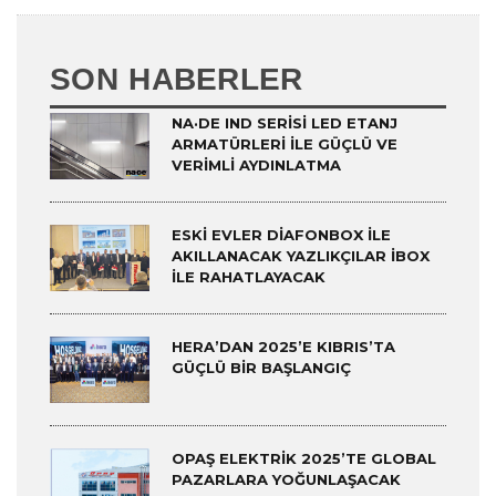
SON HABERLER
NA·DE IND SERISI LED ETANJ
ARMATÜRLERI ILE GÜÇLÜ VE
VERIMLI AYDINLATMA
ESKI EVLER DIAFONBOX ILE
AKILLANACAK YAZLIKÇILAR IBOX
ILE RAHATLAYACAK
HERA’DAN 2025’E KIBRIS’TA
GÜÇLÜ BIR BAŞLANGIÇ
OPAŞ ELEKTRIK 2025’TE GLOBAL
PAZARLARA YOĞUNLAŞACAK