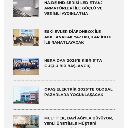
NA·DE IND SERISI LED ETANJ
ARMATÜRLERI ILE GÜÇLÜ VE
VERIMLI AYDINLATMA
ESKI EVLER DIAFONBOX ILE
AKILLANACAK YAZLIKÇILAR IBOX
ILE RAHATLAYACAK
HERA’DAN 2025’E KIBRIS’TA
GÜÇLÜ BIR BAŞLANGIÇ
OPAŞ ELEKTRIK 2025’TE GLOBAL
PAZARLARA YOĞUNLAŞACAK
MULTITEK, BAYI AĞIYLA BÜYÜYOR,
YERLI ÜRETIMLE MÜŞTERI