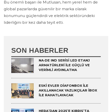
Bu önemli başarı ile Mutlusan, hem yerel hem de
global pazarlarda güvenilir bir marka olarak
konumunu güçlendirdi ve elektrik sektöründeki
liderliğini bir kez daha teyit etti.
SON HABERLER
NA·DE IND SERISI LED ETANJ
ARMATÜRLERI ILE GÜÇLÜ VE
VERIMLI AYDINLATMA
ESKI EVLER DIAFONBOX ILE
AKILLANACAK YAZLIKÇILAR IBOX
ILE RAHATLAYACAK
HERA’DAN 2025’E KIBRIS’TA