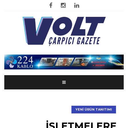
YENI ÜRÜN TANITIMI
İŞLETMELERE