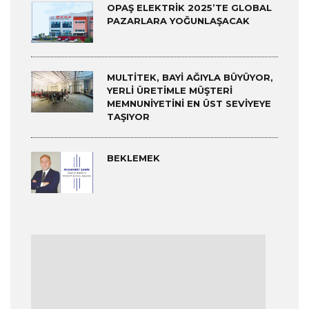
OPAŞ ELEKTRIK 2025’TE GLOBAL
PAZARLARA YOĞUNLAŞACAK
MULTITEK, BAYI AĞIYLA BÜYÜYOR,
YERLI ÜRETIMLE MÜŞTERI
MEMNUNIYETINI EN ÜST SEVIYEYE
TAŞIYOR
BEKLEMEK