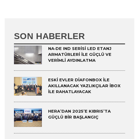
SON HABERLER
NA·DE IND SERISI LED ETANJ
ARMATÜRLERI ILE GÜÇLÜ VE
VERIMLI AYDINLATMA
ESKI EVLER DIAFONBOX ILE
AKILLANACAK YAZLIKÇILAR IBOX
ILE RAHATLAYACAK
HERA’DAN 2025’E KIBRIS’TA
GÜÇLÜ BIR BAŞLANGIÇ