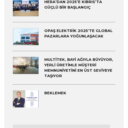
HERA’DAN 2025’E KIBRIS’TA
GÜÇLÜ BIR BAŞLANGIÇ
OPAŞ ELEKTRIK 2025’TE GLOBAL
PAZARLARA YOĞUNLAŞACAK
MULTITEK, BAYI AĞIYLA BÜYÜYOR,
YERLI ÜRETIMLE MÜŞTERI
MEMNUNIYETINI EN ÜST SEVIYEYE
TAŞIYOR
BEKLEMEK