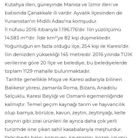
Kütahya illeri, güneyinde Manisa ve İzmir illeri ve
batısında Çanakkale ili vardır. Ayvalık ilçesinden de
Yunanistan'ın Midilli Adası'na komşudur.
İl nüfusu 2016 itibarıyla 1.196.176'dır. İlin yüzölçümü
14.583 m²'dir. İlde km²'ye 82 kişi düşmektedir.
Yoğunluğun en fazla olduğu ilçe, 254 kişi ile Karesi'dir.
İlin denizden yüksekliği 145 metredir. 2016 yılında TÜİK
verilerine göre 20 İlçe ve belediye, bu belediyelerde
toplam 1129 mahalle bulunmaktadır.
Tarihte genellikle Misya ve Karesi adlarıyla bilinen
Balıkesir yöresi, zamanla Roma, Bizans, Anadolu
Selçuklu, Karesi Beyliği ve Osmanlı egemenliğinde
kalmıştır. Temel geçim kaynağı tarım ve hayvancılık
olup bamya, börülce, kavun, zeytin, zeytinyağı, kelle
peyniri gibi zirai ürünleri ile ayrıca daha çok yerli
turizmde öne çıkan sahil kasabalarıyla meşhurdur.
Yağcıbedir halısı, kolonyası, kaymaklısı, kozak üzümü,