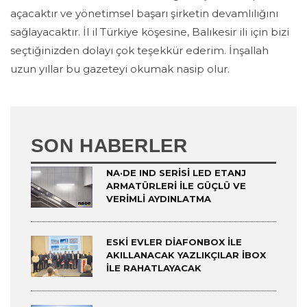
açacaktır ve yönetimsel başarı şirketin devamlılığını
sağlayacaktır. İl il Türkiye köşesine, Balıkesir ili için bizi
seçtiğinizden dolayı çok teşekkür ederim. İnşallah
uzun yıllar bu gazeteyi okumak nasip olur.
SON HABERLER
NA·DE IND SERISI LED ETANJ
ARMATÜRLERI ILE GÜÇLÜ VE
VERIMLI AYDINLATMA
ESKI EVLER DIAFONBOX ILE
AKILLANACAK YAZLIKÇILAR IBOX
ILE RAHATLAYACAK